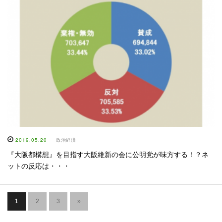
2019.05.20
政治経済
『大阪都構想』を目指す大阪維新の会に公明党が味方する！？ネ
ットの反応は・・・
1
2
3
»