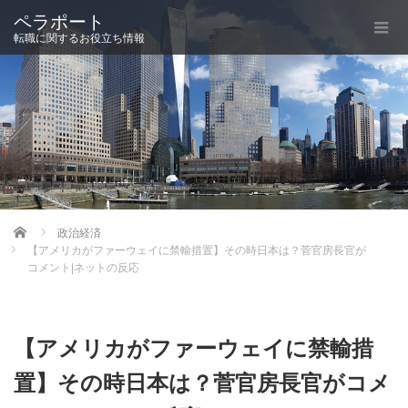
ペラポート
転職に関するお役立ち情報
Home
政治経済
【アメリカがファーウェイに禁輸措置】その時日本は？菅官房長官が
コメント|ネットの反応
【アメリカがファーウェイに禁輸措
置】その時日本は？菅官房長官がコメ